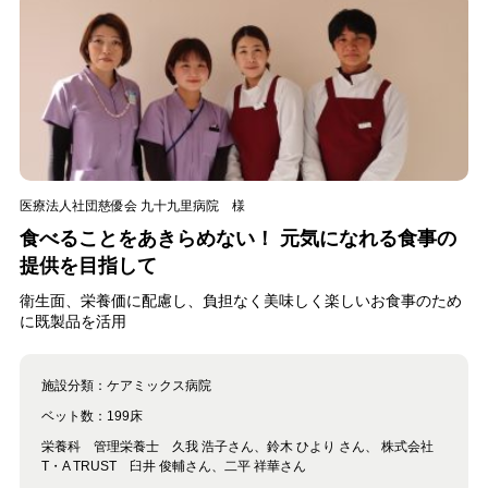
医療法人社団慈優会 九十九里病院 様
食べることをあきらめない！ 元気になれる食事の
提供を目指して
衛生面、栄養価に配慮し、負担なく美味しく楽しいお食事のため
に既製品を活用
施設分類：
ケアミックス病院
ベット数：
199床
栄養科 管理栄養士 久我 浩子さん、鈴木 ひより さん、 株式会社
T・A TRUST 臼井 俊輔さん、二平 祥華さん