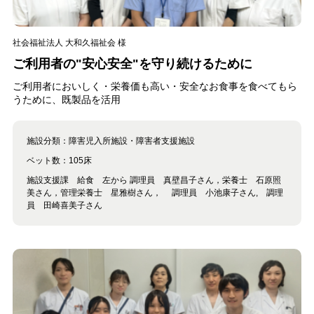
社会福祉法人 大和久福祉会 様
ご利用者の"安心安全"を守り続けるために
ご利用者においしく・栄養価も高い・安全なお食事を食べてもら
うために、既製品を活用
施設分類：
障害児入所施設・障害者支援施設
ベット数：
105床
施設支援課 給食 左から 調理員 真壁昌子さん，栄養士 石原照
美さん，管理栄養士 星雅樹さん， 調理員 小池康子さん, 調理
員 田崎喜美子さん