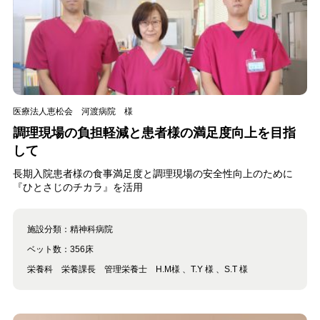
医療法人恵松会 河渡病院 様
調理現場の負担軽減と患者様の満足度向上を目指
して
長期入院患者様の食事満足度と調理現場の安全性向上のために
『ひとさじのチカラ』を活用
施設分類：
精神科病院
ベット数：
356床
栄養科 栄養課長 管理栄養士 H.M様 、T.Y 様 、S.T 様