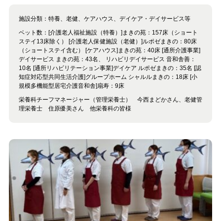
施設分類：
特養、老健、ケアハウス、デイケア・デイサービス等
ベット数：
[介護老人福祉施設（特養）]まきの苑：157床（ショート
ステイ13床除く） [介護老人保健施設（老健）]ルポゼまきの：80床
（ショートステイ含む） [ケアハウス]まきの苑：40床 [通所介護事業]
デイサービス まきの苑：43名、 リハビリデイサービス 音和舎善：
10名 [通所リハビリテーション事業]デイケア ルポゼまきの：35名 [認
知症対応型共同生活介護]グループホーム シャルルまきの：18床 [小
規模多機能型居宅介護音和舎]扇寿：9床
栄養科チーフマネージャー（管理栄養士） 今西まどかさん、老健管
理栄養士 住原優美さん 他栄養科の皆様