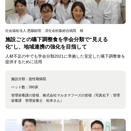
社会福祉法人 恩賜財団 済生会松阪総合病院 様
施設ごとの嚥下調整食を学会分類で"見える
化"し、地域連携の強化を目指して
人材不足の中でも学会分類2021に準拠した安定した嚥下調整食を
提供するために活用
施設分類：
急性期病院
ベット数：
380床
管理栄養課の皆様、株式会社マルタマフーズの皆様（写真右下：管理
栄養課 管理栄養士 松本さん）