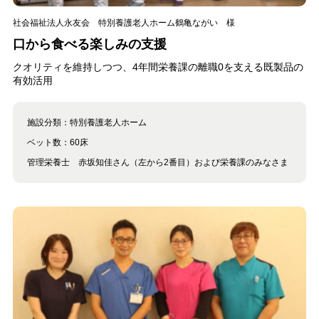
社会福祉法人永友会 特別養護老人ホーム鶴亀ながい 様
口から食べる楽しみの支援
クオリティを維持しつつ、4年間栄養課の離職0を支える既製品の
有効活用
施設分類：
特別養護老人ホーム
ベット数：
60床
管理栄養士 赤坂知佳さん（左から2番目）および栄養課のみなさま