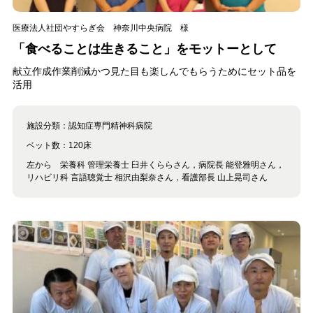
医療法人社団やすらぎ会 神奈川中央病院 様
「食べることは生きること」をモットーとして
献立作成作業削減かつ見た目も楽しんでもらうためにセット品を
活用
施設分類：
認知症専門精神科病院
ベット数：
120床
左から 栄養科 管理栄養士 臼井くららさん，病院長 能登雅明さん，
リハビリ科 言語聴覚士 相沢由梨奈さん，看護部長 山上晃司さん