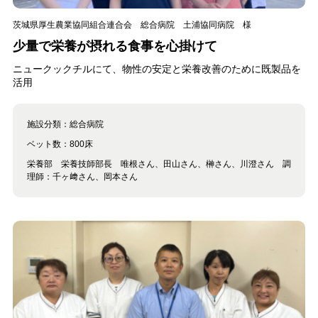
茨城県厚生農業協同組合連合会 総合病院 土浦協同病院 様
少量で栄養が摂れる食事を心掛けて
ニュークックチルにて、物性の安定と栄養改善のために既製品を
活用
施設分類：
総合病院
ベット数：
800床
栄養部 栄養技師部長 唯根さん、田山さん、榊さん、川澄さん 調
理師：千ヶ﨑さん、岡本さん