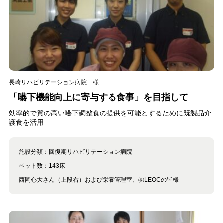
長崎リハビリテーション病院 様
「嚥下機能向上に寄与する食事」を目指して
効率的で質の高い嚥下調整食の提供を可能とするために既製品介
護食を活用
施設分類：
回復期リハビリテーション病院
ベット数：
143床
西岡心大さん（上段右）および栄養管理室、㈱LEOCの皆様