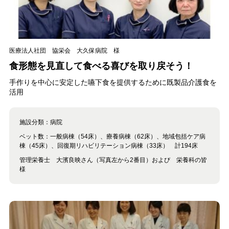
医療法人社団 協栄会 大久保病院 様
食形態を見直して食べる喜びを取り戻そう！
手作りを中心に安定した嚥下食を提供するために既製品介護食を
活用
施設分類：
病院
ベット数：
一般病棟（54床）、療養病棟（62床）、地域包括ケア病
棟（45床）、回復期リハビリテーション病棟（33床） 計194床
管理栄養士 大濱良映さん（写真左から2番目）および 栄養科の皆
様