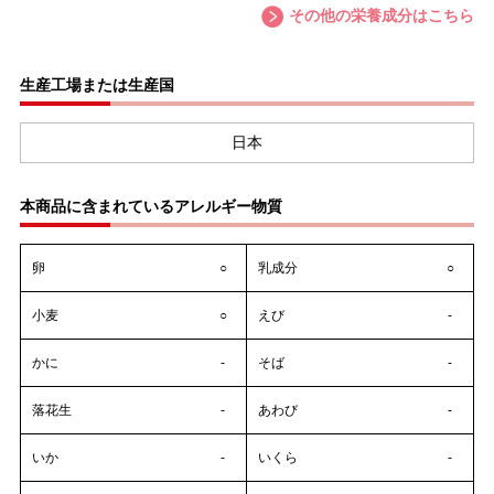
その他の栄養成分はこちら
生産工場または生産国
日本
本商品に含まれているアレルギー物質
卵
○
乳成分
○
小麦
○
えび
-
かに
-
そば
-
落花生
-
あわび
-
いか
-
いくら
-