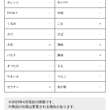
オレンジ
-
ｶｼｭｰﾅｯﾂ
-
ｷｳｲﾌﾙｰﾂ
-
牛肉
-
くるみ
-
ごま
○
さけ
-
さば
-
大豆
○
鶏肉
○
バナナ
-
豚肉
○
まつたけ
-
もも
-
やまいも
-
りんご
-
ゼラチン
○
魚介類
-
※2023年4月現在の情報です。
※商品の仕様は変更される場合があります。