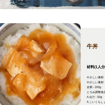
牛丼
材料(1人分
やさしい素材（
やさしい素材（
全粥 - 200g
とろみ調整食品 -
A.出汁 - 50g
A.こいくちしょ