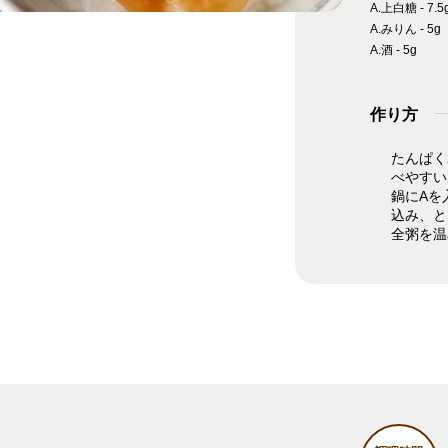
A.上白糖 - 7.5
A.みりん - 5g
A.酒 - 5g
作り方
たんぱく
べやすい
鍋にAを
込み、と
全粥を温