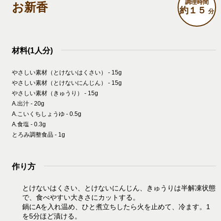
調理時間
お新香
約１５
分
材料(1人分)
やさしい素材（とけないはくさい） - 15g
やさしい素材（とけないにんじん） - 15g
やさしい素材（きゅうり） - 15g
A.出汁 - 20g
A.こいくちしょうゆ - 0.5g
A.食塩 - 0.3g
とろみ調整食品 - 1g
作り方
とけないはくさい、とけないにんじん、きゅうりは半解凍状態
で、食べやすい大きさにカットする。
鍋にAを入れ温め、ひと煮立ちしたら火を止めて、冷ます。1
を5分ほど漬ける。