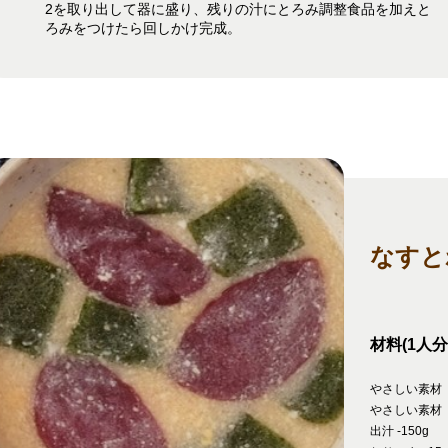
2を取り出して器に盛り、残りの汁にとろみ調整食品を加えと
ろみをつけたら回しかけ完成。
なすと
材料(1人分
やさしい素材（
やさしい素材（
出汁 -150g