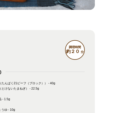
調理時間
約２０
分
)
たんぱく21ビーフ（ブロック）） - 40g
とけないたまねぎ） - 22.5g
 1.5g
うゆ - 10g