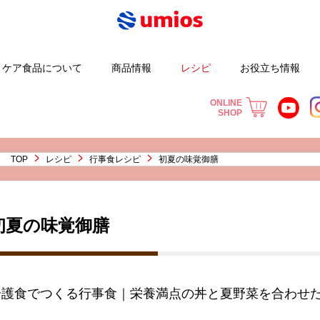
さじのチカラ
摂食嚥下 実践ラボ
病院施設向けレシピ
みんなの献立
お知らせ
行事食レシピ
やさしいおかず
病院施設向け
セミナー
お問い合わせ
段階食レシピ
原産地情報
やさしいおか
コラム
カ
ィケア食品について
商品情報
レシピ
お役立ち情報
ONLINE
SHOP
TOP
レシピ
行事食レシピ
初夏の味覚御膳
初夏の味覚御膳
介護食でつくる行事食｜栄養満点の丼と夏野菜を合わせ