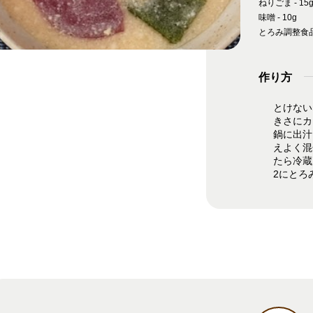
ねりごま - 15
味噌 - 10g
とろみ調整食品 
作り方
とけない
きさにカ
鍋に出汁
えよく混
たら冷蔵
2にとろ