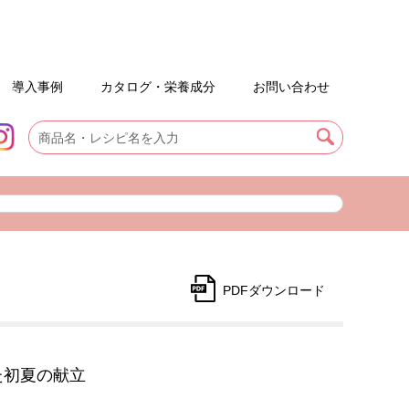
ずセット
タログ依頼
病院施設向け
お役立ち冊子 | 献立のご提案
やさしい主食
サンプル依頼
在宅向け
やさしい素材
よくあるご質問
導入事例
カタログ・栄養成分
お問い合わせ
PDFダウンロード
た初夏の献立