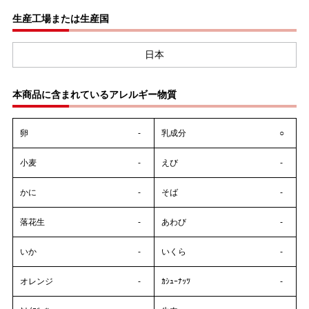
生産工場または生産国
日本
本商品に含まれているアレルギー物質
卵
-
乳成分
○
小麦
-
えび
-
かに
-
そば
-
落花生
-
あわび
-
いか
-
いくら
-
オレンジ
-
ｶｼｭｰﾅｯﾂ
-