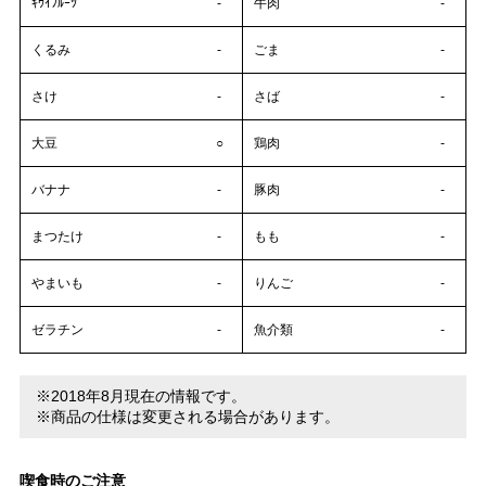
ｷｳｲﾌﾙｰﾂ
-
牛肉
-
くるみ
-
ごま
-
さけ
-
さば
-
大豆
○
鶏肉
-
バナナ
-
豚肉
-
まつたけ
-
もも
-
やまいも
-
りんご
-
ゼラチン
-
魚介類
-
※2018年8月現在の情報です。
※商品の仕様は変更される場合があります。
喫食時のご注意