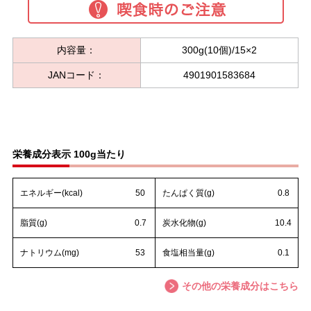
内容量：
300g(10個)/15×2
JANコード：
4901901583684
栄養成分表示 100g当たり
エネルギー(kcal)
50
たんぱく質(g)
0.8
脂質(g)
0.7
炭水化物(g)
10.4
ナトリウム(mg)
53
食塩相当量(g)
0.1
その他の栄養成分はこちら