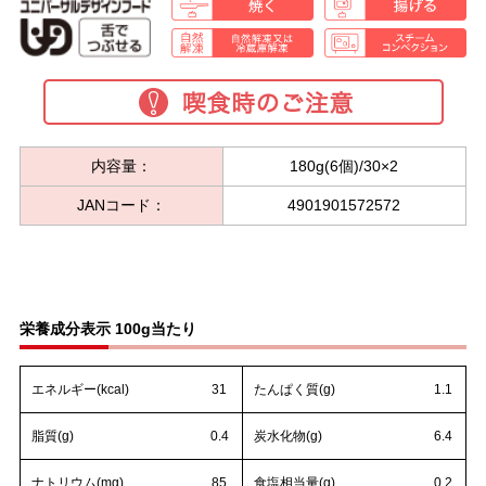
内容量：
180g(6個)/30×2
JANコード：
4901901572572
栄養成分表示 100g当たり
エネルギー(kcal)
31
たんぱく質(g)
1.1
脂質(g)
0.4
炭水化物(g)
6.4
ナトリウム(mg)
85
食塩相当量(g)
0.2