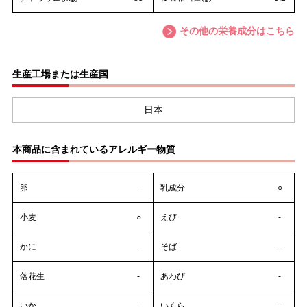
その他の栄養成分はこちら
生産工場または生産国
日本
本商品に含まれているアレルギー物質
卵
-
乳成分
○
小麦
○
えび
-
かに
-
そば
-
落花生
-
あわび
-
いか
-
いくら
-